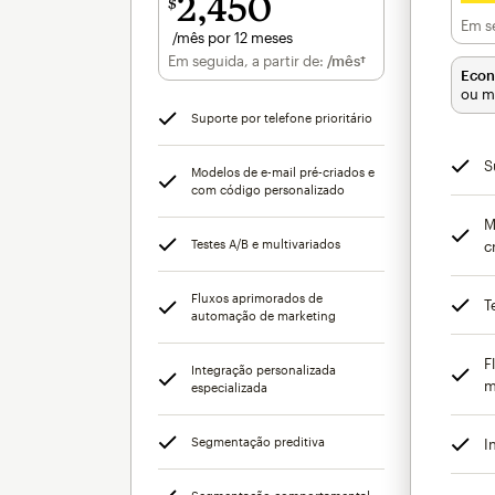
2,450
$
Em se
/mês por 12 meses
por mês por 12 meses
Em seguida, a partir de:
/mês†
por mês†
Econ
ou m
Suporte por telefone prioritário
S
Modelos de e-mail pré-criados e
com código personalizado
M
Testes A/B e multivariados
c
Fluxos aprimorados de
T
automação de marketing
F
Integração personalizada
m
especializada
Segmentação preditiva
I