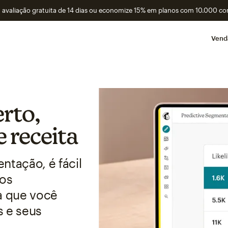
avaliação gratuita de 14 dias ou economize 15% em planos com 10.000 co
Vend
erto,
e receita
tação, é fácil
nos
a que você
s e seus