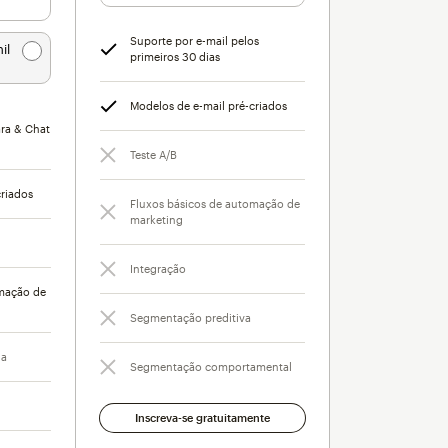
Suporte por e-mail pelos
il
primeiros 30 dias
Modelos de e-mail pré-criados
ara & Chat
Teste A/B
criados
Fluxos básicos de automação de
marketing
Integração
omação de
Segmentação preditiva
da
Segmentação comportamental
Inscreva-se gratuitamente