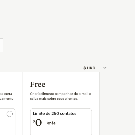
Free
ra certa
Crie facilmente campanhas de e-mail e
ndamento
saiba mais sobre seus clientes.
Limite de 250 contatos
0
$
/mês†
por mês†