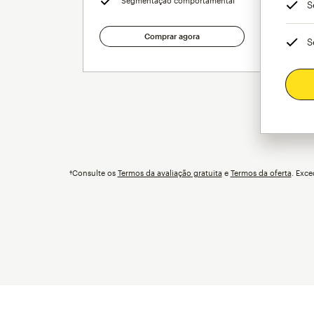
Segmentação comportamental
S
Comprar agora
S
†Consulte os
Termos da avaliação gratuita
e
Termos da oferta
.
Exce