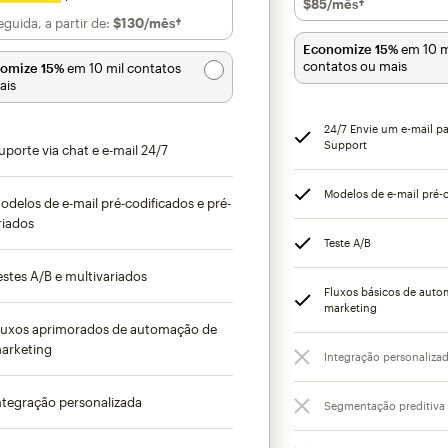
$85
/mês†
por mês†
guida, a partir de:
$130
/mês†
por mês†
Economize 15%
em 10 m
contatos ou mais
omize 15%
em 10 mil contatos
ais
24/7 Envie um e-mail p
Support
uporte via chat e e-mail 24/7
Modelos de e-mail pré-
odelos de e-mail pré-codificados e pré-
riados
Teste A/B
estes A/B e multivariados
Fluxos básicos de aut
marketing
luxos aprimorados de automação de
arketing
Integração personaliza
ntegração personalizada
Segmentação preditiva