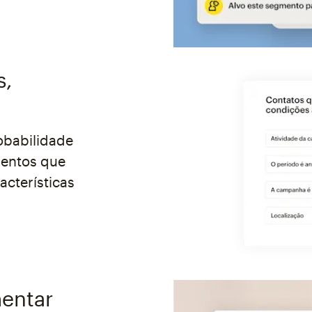
s,
obabilidade
mentos que
cterísticas
mentar