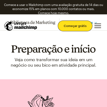
Comece a usar o Mailchimp com uma avaliação gratuita de 14 dias ou
economize 15% em planos com 10.000 contatos ou mais.
Comece hoje mesmo.
Biblioteca de Marketing
Confira os tópicos
Men
Começar grátis
Preparação e início
Veja como transformar sua ideia em um
negócio ou seu bico em atividade principal.