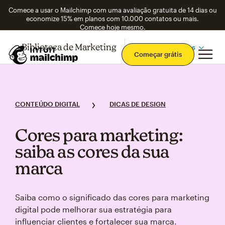
Comece a usar o Mailchimp com uma avaliação gratuita de 14 dias ou
economize 15% em planos com 10.000 contatos ou mais.
Comece hoje mesmo.
Biblioteca de Marketing
Confira os tópicos
Men
Começar grátis
CONTEÚDO DIGITAL
DICAS DE DESIGN
Cores para marketing:
saiba as cores da sua
marca
Saiba como o significado das cores para marketing
digital pode melhorar sua estratégia para
influenciar clientes e fortalecer sua marca.