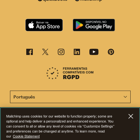
Agora, esta página está disponível em outros idiomas.
Mailchimp uses cookies for our website to function properly; some are
optional and help deliver a personalized and enhanced experience. You
©2001-2024 Todos os direitos reservados. Mailchimp® é marca registrada
can consent to all or allow any level of cookies via “Customize Settings”
da The Rocket Science Group. Apple e o logotipo da Apple são marcas
and preferences can be changed at anytime. To learn more, read
registadas da Apple Inc. Mac App Store é marca de serviços da Apple Inc.
our
Google Play e o logotipo do Google Play são marcas registradas da
Cookie Statement