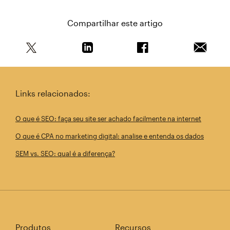
Compartilhar este artigo
Compartilhe este artigo no Twitter
Compartilhe este artigo no Linkedin
Compartilhe este arti
Enviar e
Links relacionados:
O que é SEO: faça seu site ser achado facilmente na internet
O que é CPA no marketing digital: analise e entenda os dados
SEM vs. SEO: qual é a diferença?
Produtos
Recursos