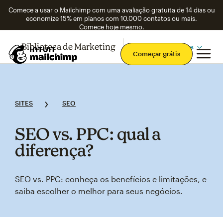
Comece a usar o Mailchimp com uma avaliação gratuita de 14 dias ou
economize 15% em planos com 10.000 contatos ou mais.
Comece hoje mesmo.
Biblioteca de Marketing
Confira os tópicos
Men
Começar grátis
SITES
SEO
SEO vs. PPC: qual a
diferença?
SEO vs. PPC: conheça os benefícios e limitações, e
saiba escolher o melhor para seus negócios.