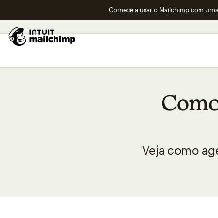
Comece a usar o Mailchimp com uma 
Como 
Veja como age