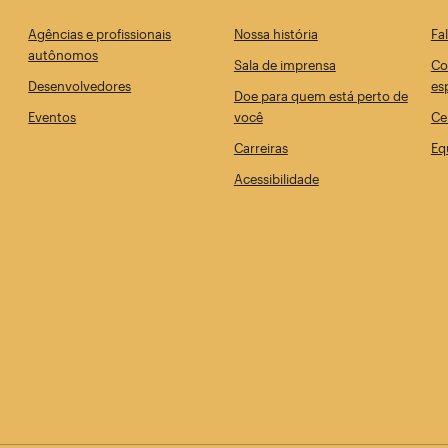
Agências e profissionais
Nossa história
Fa
autônomos
Sala de imprensa
Co
Desenvolvedores
es
Doe para quem está perto de
Eventos
você
Ce
Carreiras
Eq
Acessibilidade