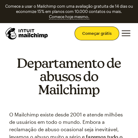
Comece a usar o Mailchimp com uma avaliação gratuita de 14 dias ou
economize 15% em planos com 10.000 contatos ou mais.
Comece hoje mesmo.
Men
Começar grátis
Departamento de
abusos do
Mailchimp
O Mailchimp existe desde 2001 e atende milhões
de usuários em todo o mundo. Embora a
reclamação de abuso ocasional seja inevitável,
levamos o abuso muito a sério e
fazemos tudo o