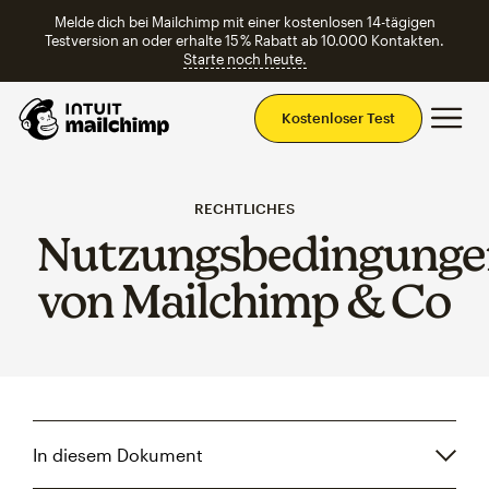
Melde dich bei Mailchimp mit einer kostenlosen 14-tägigen
Testversion an oder erhalte 15 % Rabatt ab 10.000 Kontakten.
Starte noch heute.
Ha
Kostenloser Test
RECHTLICHES
Nutzungsbedingunge
von Mailchimp & Co
In diesem Dokument