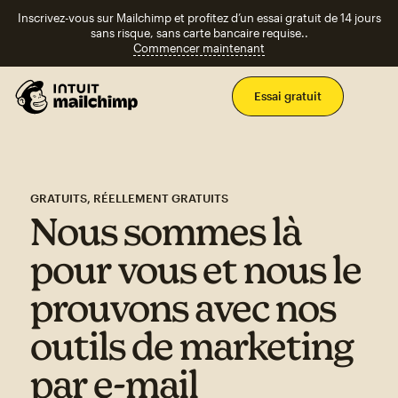
Inscrivez-vous sur Mailchimp et profitez d’un essai gratuit de 14 jours
sans risque, sans carte bancaire requise..
Commencer maintenant
Men
Essai gratuit
GRATUITS, RÉELLEMENT GRATUITS
Nous sommes là
pour vous et nous le
prouvons avec nos
outils de marketing
par e-mail