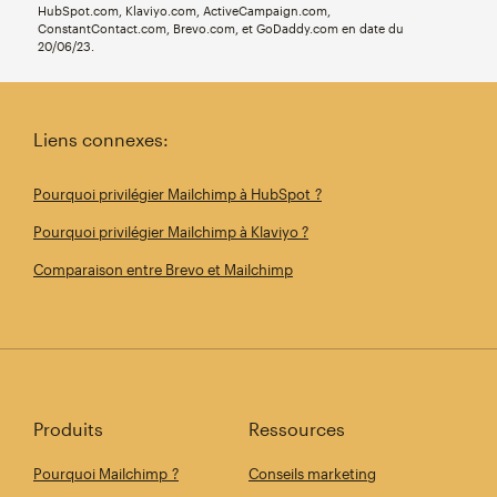
HubSpot.com, Klaviyo.com, ActiveCampaign.com,
ConstantContact.com, Brevo.com, et GoDaddy.com en date du
20/06/23.
Liens connexes:
Pourquoi privilégier Mailchimp à HubSpot ?
Pourquoi privilégier Mailchimp à Klaviyo ?
Comparaison entre Brevo et Mailchimp
Produits
Ressources
Pourquoi Mailchimp ?
Conseils marketing