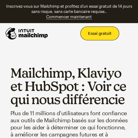
Inscrivez-vous sur Mailchimp et profitez d’un essai gratuit de 14 jours
sans risque, sans carte bancaire requise..
Commencer maintenant
Men
Essai gratuit
Mailchimp, Klaviyo
et HubSpot : Voir ce
qui nous différencie
Plus de 11 millions d'utilisateurs font confiance
aux outils de Mailchimp basés sur les données
pour les aider à déterminer ce qui fonctionne,
à améliorer les campagnes futures et à