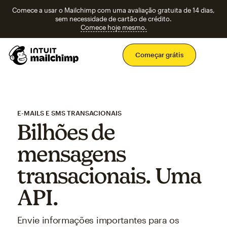
Comece a usar o Mailchimp com uma avaliação gratuita de 14 dias,
sem necessidade de cartão de crédito.
Comece hoje mesmo.
Men
Começar grátis
E-MAILS E SMS TRANSACIONAIS
Bilhões de
mensagens
transacionais. Uma
API.
Envie informações importantes para os