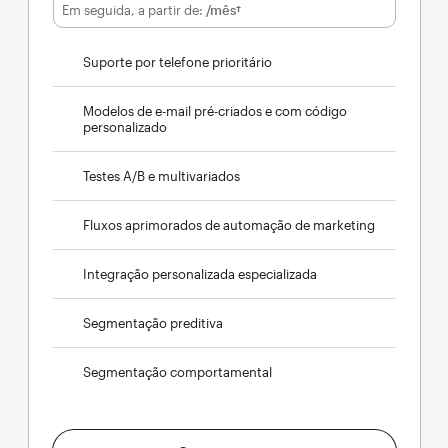
por mês por 12 meses
Em seguida, a partir de:
/mês†
por mês†
Suporte por telefone prioritário
Modelos de e-mail pré-criados e com código
personalizado
Testes A/B e multivariados
Fluxos aprimorados de automação de marketing
Integração personalizada especializada
Segmentação preditiva
Segmentação comportamental