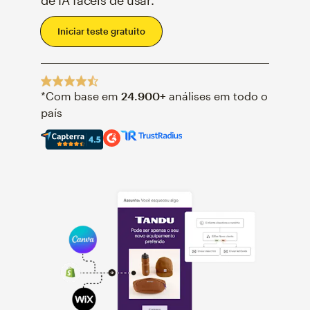
de IA fáceis de usar.
Iniciar teste gratuito
*Com base em
24.900+
análises em todo o
O Mailchimp tem uma classificação de quatro estre
país