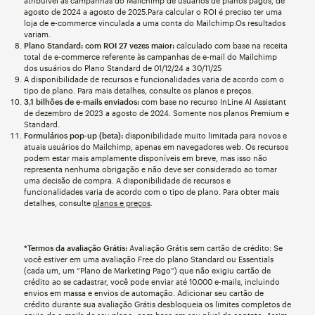
atribuível às campanhas do Mailchimp de usuários de planos pagos, de
agosto de 2024 a agosto de 2025.Para calcular o ROI é preciso ter uma
loja de e-commerce vinculada a uma conta do Mailchimp.Os resultados
variam.
Plano Standard: com ROI 27 vezes maior:
calculado com base na receita
total de e-commerce referente às campanhas de e-mail do Mailchimp
dos usuários do Plano Standard de 01/12/24 a 30/11/25
A disponibilidade de recursos e funcionalidades varia de acordo com o
tipo de plano. Para mais detalhes, consulte os planos e preços.
3,1 bilhões de e-mails enviados:
com base no recurso InLine AI Assistant
de dezembro de 2023 a agosto de 2024. Somente nos planos Premium e
Standard.
Formulários pop-up (beta):
disponibilidade muito limitada para novos e
atuais usuários do Mailchimp, apenas em navegadores web. Os recursos
podem estar mais amplamente disponíveis em breve, mas isso não
representa nenhuma obrigação e não deve ser considerado ao tomar
uma decisão de compra. A disponibilidade de recursos e
funcionalidades varia de acordo com o tipo de plano. Para obter mais
detalhes, consulte
planos e preços
.
*Termos da avaliação Grátis:
Avaliação Grátis sem cartão de crédito: Se
você estiver em uma avaliação Free do plano Standard ou Essentials
(cada um, um “Plano de Marketing Pago”) que não exigiu cartão de
crédito ao se cadastrar, você pode enviar até 10.000 e-mails, incluindo
envios em massa e envios de automação. Adicionar seu cartão de
crédito durante sua avaliação Grátis desbloqueia os limites completos de