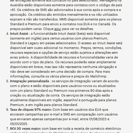
ser entregues somente aos contatos no país selecionado. Mensagens na
Austrália estão disponíveis somente para contatos com o código de país
+61. Os créditos de SMS são adicionados à sua conta após a compra e a
aprovação. Os créditos são emitidos mensalmente e os não utilizados
expiram e não são transferidos. MMS disponível somente para os planos
Standard e Premium para envio a contatos nos EUA e no Canadá. Os
preços podem variar. Clique
aqui
para ver os detalhes.
Intuit Assist
: a funcionalidade Intuit Assist (beta) está disponível
(somente em inglês) para certos usuários com planos Premium,
Standard e Legacy em países selecionados. O acesso ao Intuit Assist está
disponível sem custo adicional no momento. Preços, termos, condições,
recursos especiais e opções de serviço estão sujeitos a alterações sem
aviso prévio. A disponibilidade de recursos e funcionalidades varia de
acordo com o tipo de plano. Os recursos poderão estar amplamente
disponíveis em breve, mas isso não representa nenhuma obrigação e
não deve ser considerado em uma decisão de compra. Para mais
informações, consulte os vários planos e preços do Mailchimp.
Integração personalizada
: os serviços de integração variam de acordo
com o plano e estão disponíveis para usuários novos ou atualizados
com um plano Standard ou Premium nos primeiros 90 dias após a
criação ou atualização da conta. Os serviços de integração estão
atualmente disponíveis em inglês, espanhol e português para planos
Premium, e em inglês para planos Standard.
Taxa de cliques 97% maior:
Com base em usuários dos EUA que
enviaram campanhas por e-mail e SMS em comparação com usuários
que enviaram apenas campanhas por e-mail, entre 01/08/2023 e
05/01/2025.
ROI 30 vezes maior:
com base em toda a receita de comércio eletrônico