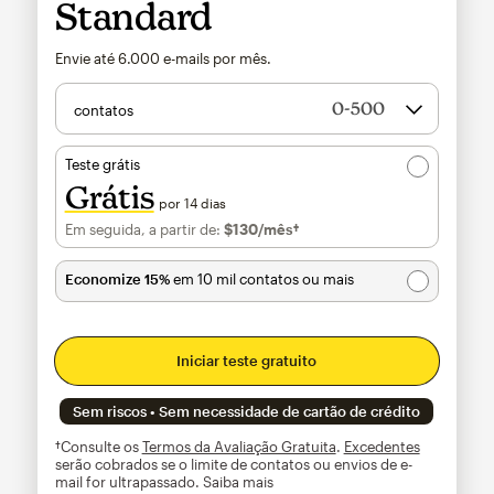
Standard
Envie até
6.000
e-mails por mês.
contatos
Teste grátis
Grátis
por 14 dias
Em seguida, a partir de:
$130
/mês†
por mês†
Economize 15%
em 10 mil contatos ou mais
Iniciar teste gratuito
Sem riscos • Sem necessidade de cartão de crédito
†Consulte os
Termos da Avaliação Gratuita
.
Excedentes
serão cobrados se o limite de contatos ou envios de e-
mail for ultrapassado.
Saiba mais