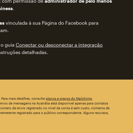
k com permissão de
administrador de pelo menos
iness
.
ss
vinculada à sua Página do Facebook para
ram.
 o guia
Conectar ou desconectar a integração
nstruções detalhadas.
 Para mais detalhes, consulte
planos e preços do Mailchimp
.
nvio de mensagens na Austrália está disponível apenas para contatos
 número de envio registrado no nível da conta é sem custo; números de
remetente registrado para o público correspondente. Alguns recursos,