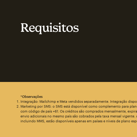
Requisitos
*
Observações
Integração: Mailchimp e Meta vendidos separadamente. Integração disponí
Marketing por SMS: o SMS está disponível como complemento para planos
com código de país +61. Os créditos são comprados mensalmente, expiram
envio adicionais no mesmo país são cobrados pela taxa mensal vigente.
incluindo MMS, estão disponíveis apenas em países e níveis de plano espe