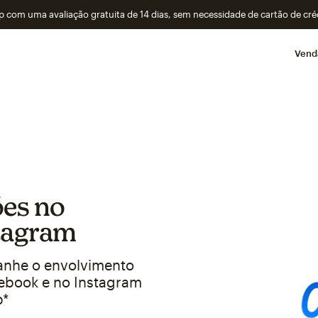
 com uma avaliação gratuita de 14 dias, sem necessidade de cartão de cré
Vend
ões no
tagram
anhe o envolvimento
ebook e no Instagram
p*