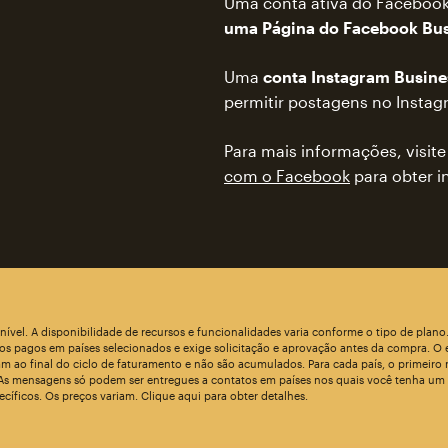
Uma conta ativa do Faceboo
uma Página do Facebook Bus
Uma
conta Instagram Busine
permitir postagens no Instag
Para mais informações, visite
com o Facebook
para obter i
vel. A disponibilidade de recursos e funcionalidades varia conforme o tipo de plano.
 pagos em países selecionados e exige solicitação e aprovação antes da compra. O e
 ao final do ciclo de faturamento e não são acumulados. Para cada país, o primeiro
 As mensagens só podem ser entregues a contatos em países nos quais você tenha um 
cíficos. Os preços variam. Clique aqui para obter detalhes.