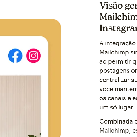
Visão ge
Mailchi
Instagr
A integração
Mailchimp si
ao permitir 
postagens or
centralizar s
você mantém
os canais e 
um só lugar.
Combinada c
Mailchimp, es