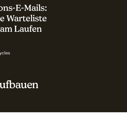
ons-E-Mails:
e Warteliste
t am Laufen
ycles
aufbauen