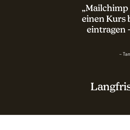
„Mailchimp 
einen Kurs 
eintragen 
– Ta
Langfri