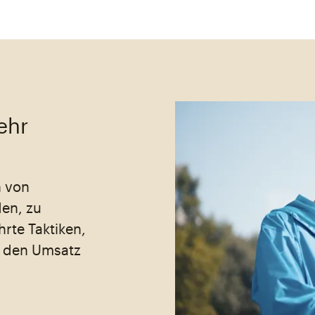
ehr
n von
den, zu
rte Taktiken,
d den Umsatz