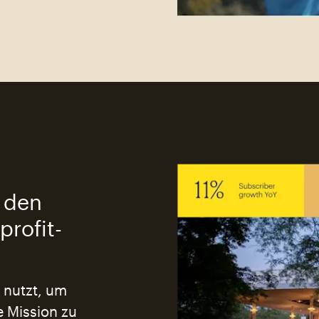
p den
profit-
 nutzt, um
e Mission zu