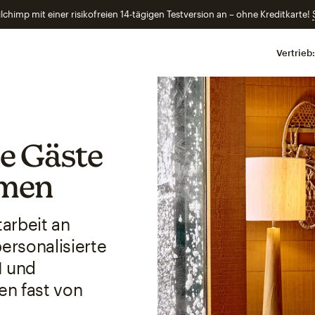
lchimp mit einer risikofreien 14-tägigen Testversion an – ohne Kreditkarte!
Vertrieb:
ie Gäste
mmen
arbeit an
ersonalisierte
I und
en fast von