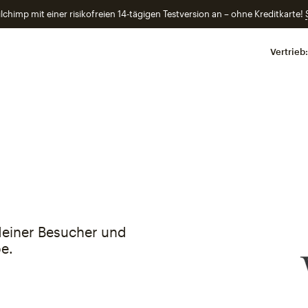
lchimp mit einer risikofreien 14-tägigen Testversion an – ohne Kreditkarte!
Vertrieb:
einer Besucher und
e.