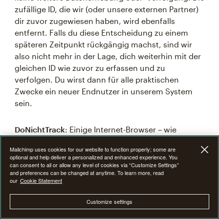
zufällige ID, die wir (oder unsere externen Partner)
dir zuvor zugewiesen haben, wird ebenfalls
entfernt. Falls du diese Entscheidung zu einem
späteren Zeitpunkt rückgängig machst, sind wir
also nicht mehr in der Lage, dich weiterhin mit der
gleichen ID wie zuvor zu erfassen und zu
verfolgen. Du wirst dann für alle praktischen
Zwecke ein neuer Endnutzer in unserem System
sein.
DoNichtTrack
: Einige Internet-Browser – wie
Internet Explorer, Firefox und Safari – bieten die
Mailchimp uses cookies for our website to function properly; some are
Möglichkeit, „Do Not Track"- oder „DNT"-Signale zu
optional and help deliver a personalized and enhanced experience. You
übertragen. Da es keine einheitlichen Standards
can consent to all or allow any level of cookies via “Customize Settings”
and preferences can be changed at anytime. To learn more, read
für „DNT"-Signale gibt, verarbeiten unsere
our
Cookie Statement
Mailchimp-Websites, verbundenen Sites,
Landingpages und Websites derzeit keine „DNT"-
Customize settings
Signale und reagieren auch nicht darauf.