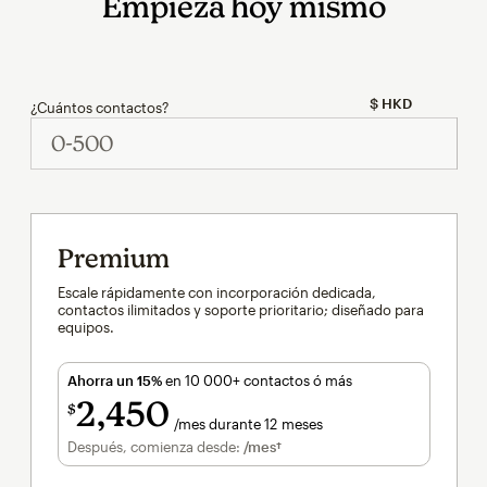
Empieza hoy mismo
¿Cuántos contactos?
Premium
Escale rápidamente con incorporación dedicada,
contactos ilimitados y soporte prioritario; diseñado para
equipos.
Ahorra un 15%
en 10 000+ contactos ó más
2,450
$
/mes durante 12 meses
al mes durante 12 meses
Después, comienza desde:
/mes†
al mes†