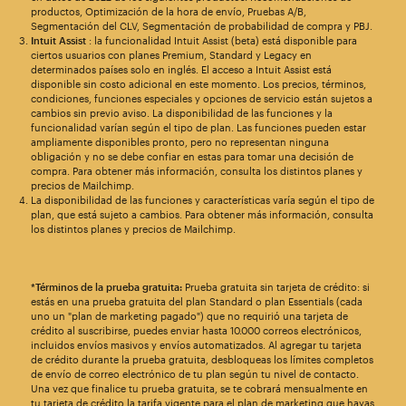
productos, Optimización de la hora de envío, Pruebas A/B,
Segmentación del CLV, Segmentación de probabilidad de compra y PBJ.
Intuit Assist
: la funcionalidad Intuit Assist (beta) está disponible para
ciertos usuarios con planes Premium, Standard y Legacy en
determinados países solo en inglés. El acceso a Intuit Assist está
disponible sin costo adicional en este momento. Los precios, términos,
condiciones, funciones especiales y opciones de servicio están sujetos a
cambios sin previo aviso. La disponibilidad de las funciones y la
funcionalidad varían según el tipo de plan. Las funciones pueden estar
ampliamente disponibles pronto, pero no representan ninguna
obligación y no se debe confiar en estas para tomar una decisión de
compra. Para obtener más información, consulta los distintos planes y
precios de Mailchimp.
La disponibilidad de las funciones y características varía según el tipo de
plan, que está sujeto a cambios. Para obtener más información, consulta
los distintos planes y precios de Mailchimp.
*Términos de la prueba gratuita:
Prueba gratuita sin tarjeta de crédito: si
estás en una prueba gratuita del plan Standard o plan Essentials (cada
uno un "plan de marketing pagado") que no requirió una tarjeta de
crédito al suscribirse, puedes enviar hasta 10.000 correos electrónicos,
incluidos envíos masivos y envíos automatizados. Al agregar tu tarjeta
de crédito durante la prueba gratuita, desbloqueas los límites completos
de envío de correo electrónico de tu plan según tu nivel de contacto.
Una vez que finalice tu prueba gratuita, se te cobrará mensualmente en
tu tarjeta de crédito la tarifa vigente para el plan de marketing que hayas