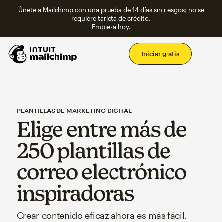
Únete a Mailchimp con una prueba de 14 días sin riesgos; no se
requiere tarjeta de crédito.
Empieza hoy.
Men
Iniciar gratis
PLANTILLAS DE MARKETING DIGITAL
Elige entre más de
250 plantillas de
correo electrónico
inspiradoras
Crear contenido eficaz ahora es más fácil.