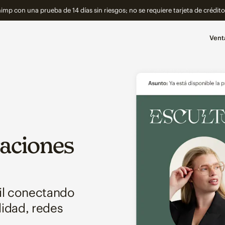
imp con una prueba de 14 días sin riesgos; no se requiere tarjeta de crédit
Vent
raciones
il conectando
lidad, redes