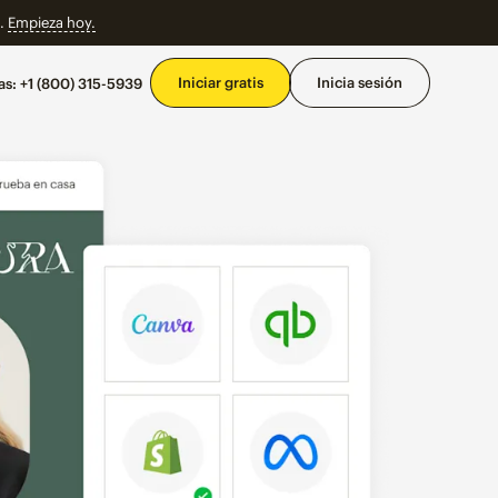
o.
Empieza hoy.
Men
Iniciar gratis
Inicia sesión
as:
+1 (800) 315-5939