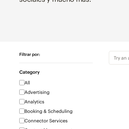
Filtrar por:
Try an
Category
All
Advertising
Analytics
Booking & Scheduling
Connector Services