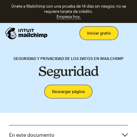
Únete a Mailchimp con una prueba de 14 días sin riesgos; no se
requiere tarjeta de crédito.
Empieza hoy.
Men
Iniciar gratis
SEGURIDAD Y PRIVACIDAD DE LOS DATOS EN MAILCHIMP
Seguridad
Descargar página
En este documento