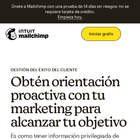
Únete a Mailchimp con una prueba de 14 días sin riesgos; no se
requiere tarjeta de crédito.
Empieza hoy.
Men
Iniciar gratis
GESTIÓN DEL ÉXITO DEL CLIENTE
Obtén orientación
proactiva con tu
marketing para
alcanzar tu objetivo
Es como tener información privilegiada de