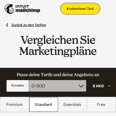
Ha
Kostenloser Test
Zurück zu den Tarifen
Vergleichen Sie
Marketingpläne
Passe deine Tarife und deine Angebote an
Kontakte
Premium
Standard
Essentials
Free