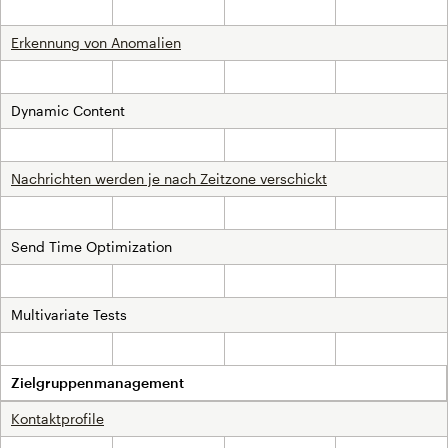
Nicht inklusive
Nicht inklusive
Inklusive
Inklusive
Erkennung von Anomalien
Nicht inklusive
Nicht inklusive
Inklusive
Inklusive
Dynamic Content
Nicht inklusive
Nicht inklusive
Inklusive
Inklusive
Nachrichten werden je nach Zeitzone verschickt
Nicht inklusive
Nicht inklusive
Inklusive
Inklusive
Send Time Optimization
Nicht inklusive
Nicht inklusive
Inklusive
Inklusive
Multivariate Tests
Nicht inklusive
Nicht inklusive
Inklusive
Inklusive
Zielgruppenmanagement
Kontaktprofile