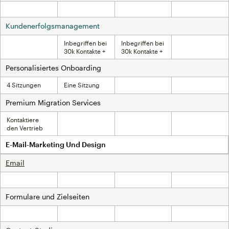
Inklusive
Inklusive
Inklusive
Inklusive
Kundenerfolgsmanagement
Inbegriffen bei
Inbegriffen bei
Nicht inklusive
Inklusive
30k Kontakte +
30k Kontakte +
Personalisiertes Onboarding
4 Sitzungen
Eine Sitzung
Nicht inklusive
Nicht inklusive
Premium Migration Services
Kontaktiere
Nicht inklusive
Nicht inklusive
Nicht inklusive
den Vertrieb
E-Mail-Marketing Und Design
Email
Inklusive
Inklusive
Inklusive
Inklusive
Formulare und Zielseiten
Inklusive
Inklusive
Inklusive
Inklusive