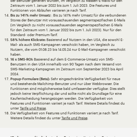
der Benutzer generiert wurden, im Vergleich zu Massen-E-Mails für den
Zeitraum vom 1. Januar 2022 bis zum 1. Juli 2023. Die Features und
Funktionen von Abläufen variieren je nach Tarif.
Bis zu 141 % mehr Umsatz
: Bis zu 141 % mehr Umsatz für die verbundenen
Stores der Benutzer mit vorausschauenden segmentspezifischen E-Mails
(im Vergleich zu nicht vorausschauenden segmentspezifischen E-Mails
für den Zeitraum vom 1. Januar 2022 bis zum 1. Juli 2023). Nur für den
Standard- oder Premium-Tarif.
58 % höhere Klickrate:
Basierend auf Nutzern in den USA, die sowohl E-
Mail- als auch SMS-Kampagnen verschickt haben, im Vergleich zu
Nutzern, die vom 01.08.23 bis 14.05.24 nur E-Mail-Kampagnen verschickt
haben.
16 x SMS-ROI:
Basierend auf dem E-Commerce-Umsatz von SMS-
Benutzern in den USA innerhalb von 90 Tagen nach dem Versand von
SMS-Marketing-Kampagnen im Zeitraum von September 2023 bis April
2024.
Popup-Formulare (Beta):
Sehr eingeschränkte Verfügbarkeit für neue
und bestehende Mailchimp-Benutzer und nur über Webbrowser. Die
Funktionen sind möglicherweise bald umfassender verfügbar. Dies stellt
jedoch keine Verpflichtung dar und sollte nicht als Grundlage für eine
Kaufentscheidung herangezogen werden. Die Verfügbarkeit von
Features und Funktionen variiert je nach Tarif. Weitere Details findest du
unter
Tarife und Preise
.
Die Verfügbarkeit von Features und Funktionen variiert je nach Tarif.
Weitere Details findest du unter
Tarife und Preise
.