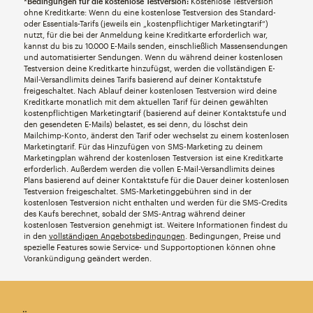
*Bedingungen für die kostenlose Testversion:
Kostenlose Testversion
ohne Kreditkarte: Wenn du eine kostenlose Testversion des Standard-
oder Essentials-Tarifs (jeweils ein „kostenpflichtiger Marketingtarif“)
nutzt, für die bei der Anmeldung keine Kreditkarte erforderlich war,
kannst du bis zu 10.000 E-Mails senden, einschließlich Massensendungen
und automatisierter Sendungen. Wenn du während deiner kostenlosen
Testversion deine Kreditkarte hinzufügst, werden die vollständigen E-
Mail-Versandlimits deines Tarifs basierend auf deiner Kontaktstufe
freigeschaltet. Nach Ablauf deiner kostenlosen Testversion wird deine
Kreditkarte monatlich mit dem aktuellen Tarif für deinen gewählten
kostenpflichtigen Marketingtarif (basierend auf deiner Kontaktstufe und
den gesendeten E-Mails) belastet, es sei denn, du löschst dein
Mailchimp-Konto, änderst den Tarif oder wechselst zu einem kostenlosen
Marketingtarif. Für das Hinzufügen von SMS-Marketing zu deinem
Marketingplan während der kostenlosen Testversion ist eine Kreditkarte
erforderlich. Außerdem werden die vollen E-Mail-Versandlimits deines
Plans basierend auf deiner Kontaktstufe für die Dauer deiner kostenlosen
Testversion freigeschaltet. SMS-Marketinggebühren sind in der
kostenlosen Testversion nicht enthalten und werden für die SMS-Credits
des Kaufs berechnet, sobald der SMS-Antrag während deiner
kostenlosen Testversion genehmigt ist. Weitere Informationen findest du
in den
vollständigen Angebotsbedingungen
. Bedingungen, Preise und
spezielle Features sowie Service- und Supportoptionen können ohne
Vorankündigung geändert werden.