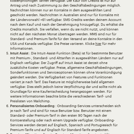
kostenpflichtigen Tarifen verfügbar. Der Kauf von Credits ist nur auf
Antrag und nach Zustimmung zu den Geschäftsbedingungen möglich.
Nachrichten können nur an Kontakte in dem ausgewählten Land
geschickt werden. Nachrichten in Australien sind nur für Kontakte mit
der Ländervorwahl +61 verfügbar. SMS-Credits werden deinem Account
nach dem Kauf und nach der Genehmigung hinzugefügt. Du erhältst die
Credits monatlich. Sie verfallen, wenn du sie nicht nutzt, und können
nicht auf den nächsten Monat übertragen werden. MMS sind nur für
Standard- und Premium-Tarife für den Versand an deine Kontakte in den
USA und Kanada verfügbar. Die Preise variieren. Klicke
hier
für mehr
Informationen.
Intuit Assist
: Die Intuit-Assist-Funktion (Beta) ist für bestimmte Benutzer
mit Premium-, Standard- und Alttarifen in ausgewählten Ländern nur auf
Englisch verfügbar. Der Zugriff auf Intuit Assist ist derzeit ohne
zusätzliche Kosten verfügbar. Preise, allgemeine Geschäftsbedingungen,
Sonderfunktionen und Serviceoptionen können ohne Vorankündigung
geändert werden. Die Verfügbarkeit von Features und Funktionen
variiert je nach Tarif. Das Feature ist möglicherweise bald allgemein
verfügbar. Dies stellt jedoch keine Verpflichtung dar und sollte nicht als
Grundlage für eine Kaufentscheidung herangezogen werden. Für
weitere Informationen beachte bitte die verschiedenen Tarif- und
Preislisten von Mailchimp.
Personalisiertes Onboarding
: Onboarding-Services unterscheiden sich
je nach Tarif und sind für neue Benutzer bzw. Benutzer mit einem
Standard- oder Premium-Tarif in den ersten 90 Tagen nach der
Kontoerstellung oder nach einem Upgrade verfügbar. Onboarding-
Services werden derzeit auf Englisch, Spanisch und Portugiesisch für
Premium-Tarife und auf Englisch für Standard-Tarife angeboten.