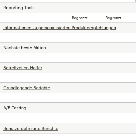
Reporting Tools
Begrenzt
Begrenzt
Inklusive
Inklusive
Informationen zu personalisierten Produktempfehlungen
Inklusive
Inklusive
Inklusive
Inklusive
Nächste beste Aktion
Inklusive
Inklusive
Inklusive
Inklusive
Betreffzeilen-Helfer
Inklusive
Inklusive
Inklusive
Inklusive
Grundlegende Berichte
Inklusive
Inklusive
Inklusive
Inklusive
A/B-Testing
Nicht inklusive
Inklusive
Inklusive
Inklusive
Benutzerdefinierte Berichte