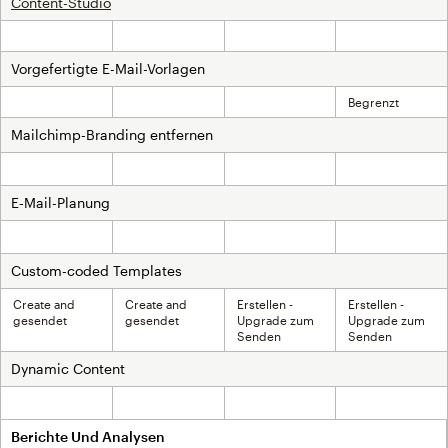
Content-Studio
Inklusive
Inklusive
Inklusive
Inklusive
Vorgefertigte E-Mail-Vorlagen
Begrenzt
Inklusive
Inklusive
Inklusive
Mailchimp-Branding entfernen
Nicht inklusive
Inklusive
Inklusive
Inklusive
E‑Mail-Planung
Nicht inklusive
Inklusive
Inklusive
Inklusive
Custom-coded Templates
Create and
Create and
Erstellen -
Erstellen -
gesendet
gesendet
Upgrade zum
Upgrade zum
Senden
Senden
Dynamic Content
Nicht inklusive
Nicht inklusive
Inklusive
Inklusive
Berichte Und Analysen