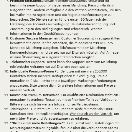
Premium-Migrationsdienste:
Premium-Migrationsdienste sind für
bestimmte neue Account-Inhaber eines Mailchimp Premium-Tarifs in
ausgewählten Ländern verfügbar, die den Vertrieb kontaktieren, um sich
bei Mailchimp zu registrieren und die Migrationsanforderungen zu
besprechen. Die Dienste stehen für die ersten 30 Tage nach der
Erstellung des Accounts zur Verfügung. Teilnahmeberechtigung und
Zustimmung zu den Bedingungen sind erforderlich. Weitere
Informationen in den
Geschäftsbedingungen
.
Customer Success Management:
Customer Success ist in ausgewählten
benutzerdefinierten Tarifen enthalten, die mindestens 299 USD pro
Monat bei Mailchimp ausgeben. Telefonate mit dem Mailchimp-
Kundenerfolgsteam sind derzeit nur auf Englisch möglich. Auf Anfrage
ist eine Übersetzung in ausgewählte Sprachen möglich.
Telefonischer Support:
Derzeit kann das Support-Team von Mailchimp
telefonische Anfragen nur auf Englisch beantworten.
Individuelle Premium-Preise:
Für Benutzer mit mehr als 250.000
Kontakten stehen mehrere Tarifoptionen zur Verfügung, um die
monatlichen E-Mail-Limits an die jeweiligen Marketinganforderungen
anzupassen. Bitte wende dich für weitere Informationen und Preise an
unseren Vertrieb.
Kostenlose Premium-Testversion:
Für qualifizierte Neukunden steht ein 1-
monatiger kostenloser Testzeitraum des Premium-Tarifs zur Verfügung.
Bitte wende dich für weitere Infos an unser Vertriebsteam.
Jahrespläne
: Für Premium- und Standard-Tarife mit mehr als 10.000
Kontakten sind Jahrespläne verfügbar.
Wende dich an den Vertrieb
, um
mehr über Preise und Voraussetzungen zu erfahren.
**Bis zu 7-mal mehr Bestellungen:
** Bis zu 7-mal mehr Bestellungen mit
Marketingautomatisierungsabläufen, die über die verbundenen Stores