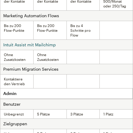
der Kontakte
der Kontakte
der Kontakte
500/Monat
oder 250/Tag
Marketing Automation Flows
Bis zu 200
Bis zu 200
Bis zu 4
Nicht inklusive
Flow-Punkte
Flow-Punkte
Schritte pro
Flow
Intuit Assist mit Mailchimp
Ohne
Ohne
Nicht inklusive
Nicht inklusive
Zusatzkosten
Zusatzkosten
Premium Migration Services
Kontaktiere
Nicht inklusive
Nicht inklusive
Nicht inklusive
den Vertrieb
Admin
Benutzer
Unbegrenzt
5 Plätze
3 Plätze
1 Platz
Zielgruppen