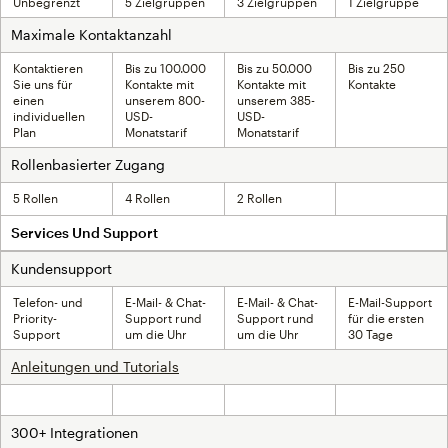
Unbegrenzt
5 Zielgruppen
3 Zielgruppen
1 Zielgruppe
Maximale Kontaktanzahl
Kontaktieren
Bis zu 100.000
Bis zu 50.000
Bis zu 250
Sie uns für
Kontakte mit
Kontakte mit
Kontakte
einen
unserem 800-
unserem 385-
individuellen
USD-
USD-
Plan
Monatstarif
Monatstarif
Rollenbasierter Zugang
5 Rollen
4 Rollen
2 Rollen
Nicht inklusive
Services Und Support
Kundensupport
Telefon- und
E-Mail- & Chat-
E-Mail- & Chat-
E-Mail-Support
Priority-
Support rund
Support rund
für die ersten
Support
um die Uhr
um die Uhr
30 Tage
Anleitungen und Tutorials
Inklusive
Inklusive
Inklusive
Inklusive
300+ Integrationen