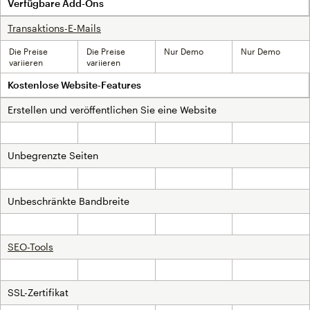
Verfügbare Add-Ons
Transaktions-E‑Mails
Die Preise
Die Preise
Nur Demo
Nur Demo
variieren
variieren
Kostenlose Website-Features
Erstellen und veröffentlichen Sie eine Website
Inklusive
Inklusive
Inklusive
Inklusive
Unbegrenzte Seiten
Inklusive
Inklusive
Inklusive
Inklusive
Unbeschränkte Bandbreite
Inklusive
Inklusive
Inklusive
Inklusive
SEO-Tools
Inklusive
Inklusive
Inklusive
Inklusive
SSL-Zertifikat